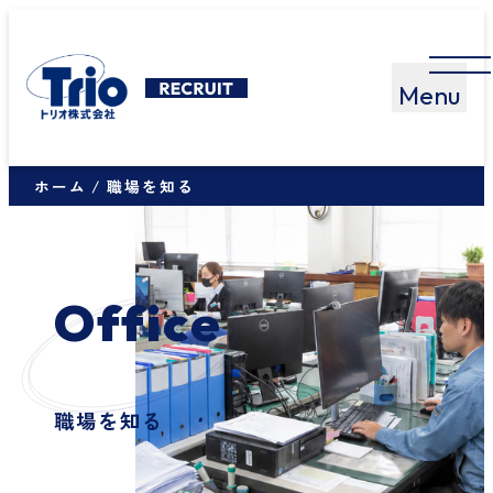
ホーム
職場を知る
O
f
f
i
c
e
職場を知る