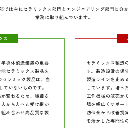
部では主にセラミックス部門とエンジニアリング部門に分
業務に取り組んでいます。
クス
、半導体製造装置の重要
セラミックス製造
性能セラミックス製品を
す。製造設備の保
のセラミック製品は、当
製造ラインを止め
していないものです。
しています。培っ
態が変わるため、繊細さ
工作機械の販売か
、人から人へと受け継が
場を幅広くサポー
を組み合わせ高品質な製
防保全から改善提
を活かした専門性